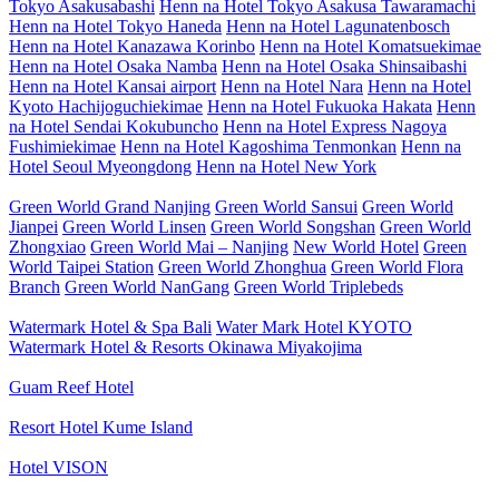
Tokyo Asakusabashi
Henn na Hotel Tokyo Asakusa Tawaramachi
Henn na Hotel Tokyo Haneda
Henn na Hotel Lagunatenbosch
Henn na Hotel Kanazawa Korinbo
Henn na Hotel Komatsuekimae
Henn na Hotel Osaka Namba
Henn na Hotel Osaka Shinsaibashi
Henn na Hotel Kansai airport
Henn na Hotel Nara
Henn na Hotel
Kyoto Hachijoguchiekimae
Henn na Hotel Fukuoka Hakata
Henn
na Hotel Sendai Kokubuncho
Henn na Hotel Express Nagoya
Fushimiekimae
Henn na Hotel Kagoshima Tenmonkan
Henn na
Hotel Seoul Myeongdong
Henn na Hotel New York
Green World Grand Nanjing
Green World Sansui
Green World
Jianpei
Green World Linsen
Green World Songshan
Green World
Zhongxiao
Green World Mai – Nanjing
New World Hotel
Green
World Taipei Station
Green World Zhonghua
Green World Flora
Branch
Green World NanGang
Green World Triplebeds
Watermark Hotel & Spa Bali
Water Mark Hotel KYOTO
Watermark Hotel & Resorts Okinawa Miyakojima
Guam Reef Hotel
Resort Hotel Kume Island
Hotel VISON